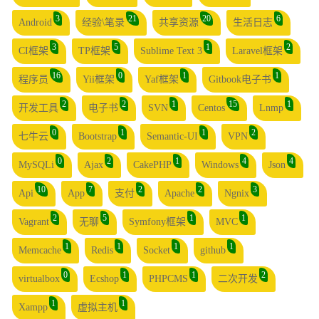
3
21
20
6
Android
经验\笔录
共享资源
生活日志
3
5
1
2
CI框架
TP框架
Sublime Text 3
Laravel框架
16
0
1
1
程序员
Yii框架
Yaf框架
Gitbook电子书
2
2
1
15
1
开发工具
电子书
SVN
Centos
Lnmp
0
1
1
2
七牛云
Bootstrap
Semantic-UI
VPN
0
2
1
4
4
MySQLi
Ajax
CakePHP
Windows
Json
10
7
2
2
3
Api
App
支付
Apache
Ngnix
2
5
1
1
Vagrant
无聊
Symfony框架
MVC
1
1
1
1
Memcache
Redis
Socket
github
0
1
1
2
virtualbox
Ecshop
PHPCMS
二次开发
1
1
Xampp
虚拟主机