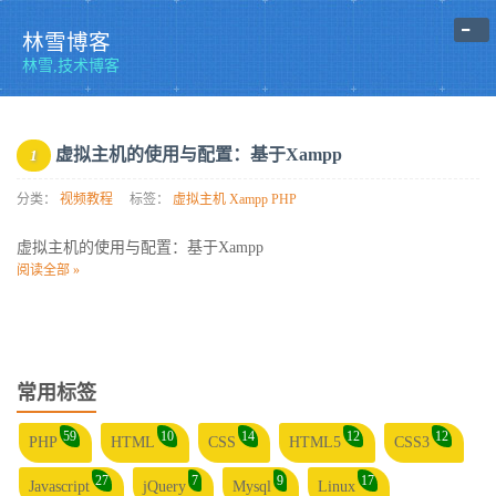
-
林雪博客
林雪,技术博客
虚拟主机的使用与配置：基于Xampp
1
分类：
视频教程
标签：
虚拟主机
Xampp
PHP
虚拟主机的使用与配置：基于Xampp
阅读全部 »
常用标签
59
10
14
12
12
PHP
HTML
CSS
HTML5
CSS3
27
7
9
17
Javascript
jQuery
Mysql
Linux