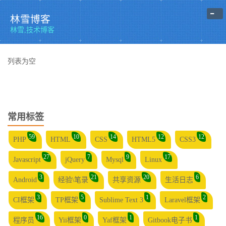
-
林雪博客
林雪,技术博客
列表为空
常用标签
59
10
14
12
12
PHP
HTML
CSS
HTML5
CSS3
27
7
9
17
Javascript
jQuery
Mysql
Linux
3
21
20
6
Android
经验\笔录
共享资源
生活日志
3
5
1
2
CI框架
TP框架
Sublime Text 3
Laravel框架
16
0
1
1
程序员
Yii框架
Yaf框架
Gitbook电子书