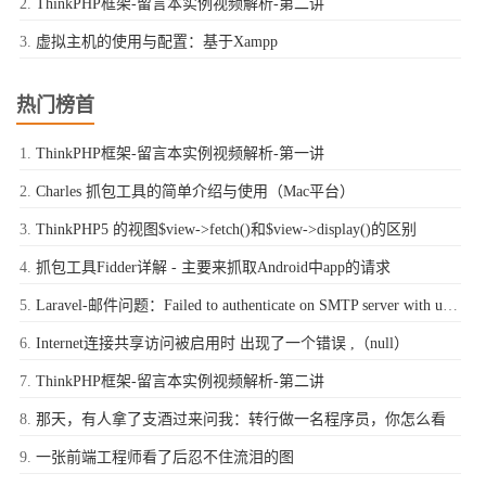
ThinkPHP框架-留言本实例视频解析-第二讲
虚拟主机的使用与配置：基于Xampp
热门榜首
ThinkPHP框架-留言本实例视频解析-第一讲
Charles 抓包工具的简单介绍与使用（Mac平台）
ThinkPHP5 的视图$view->fetch()和$view->display()的区别
抓包工具Fidder详解 - 主要来抓取Android中app的请求
Laravel-邮件问题：Failed to authenticate on SMTP server with username "xxxx@qq.com" using 1 possible authenticators
Internet连接共享访问被启用时 出现了一个错误 ,（null）
ThinkPHP框架-留言本实例视频解析-第二讲
那天，有人拿了支酒过来问我：转行做一名程序员，你怎么看
一张前端工程师看了后忍不住流泪的图