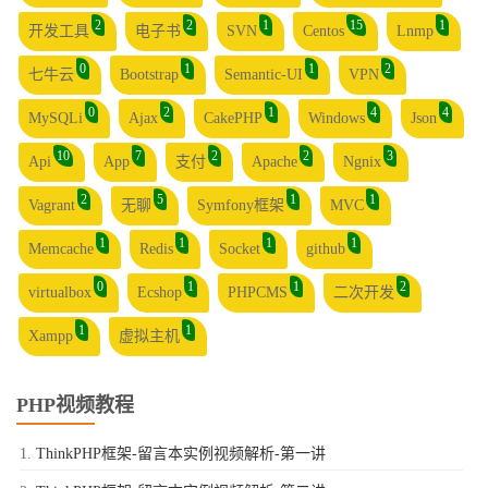
2
2
1
15
1
开发工具
电子书
SVN
Centos
Lnmp
0
1
1
2
七牛云
Bootstrap
Semantic-UI
VPN
0
2
1
4
4
MySQLi
Ajax
CakePHP
Windows
Json
10
7
2
2
3
Api
App
支付
Apache
Ngnix
2
5
1
1
Vagrant
无聊
Symfony框架
MVC
1
1
1
1
Memcache
Redis
Socket
github
0
1
1
2
virtualbox
Ecshop
PHPCMS
二次开发
1
1
Xampp
虚拟主机
PHP视频教程
ThinkPHP框架-留言本实例视频解析-第一讲