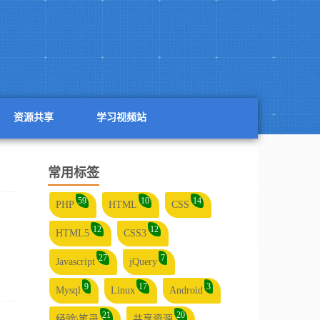
资源共享
学习视频站
常用标签
59
10
14
PHP
HTML
CSS
12
12
HTML5
CSS3
27
7
Javascript
jQuery
9
17
3
Mysql
Linux
Android
21
20
经验\笔录
共享资源