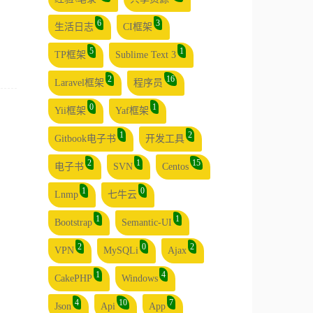
6
3
生活日志
CI框架
5
1
TP框架
Sublime Text 3
2
16
Laravel框架
程序员
0
1
Yii框架
Yaf框架
1
2
Gitbook电子书
开发工具
2
1
15
电子书
SVN
Centos
1
0
Lnmp
七牛云
1
1
Bootstrap
Semantic-UI
2
0
2
VPN
MySQLi
Ajax
1
4
CakePHP
Windows
4
10
7
Json
Api
App