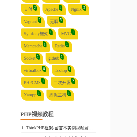
2
2
3
支付
Apache
Ngnix
2
5
Vagrant
无聊
1
1
Symfony框架
MVC
1
1
Memcache
Redis
1
1
Socket
github
0
1
virtualbox
Ecshop
1
2
PHPCMS
二次开发
1
1
Xampp
虚拟主机
PHP视频教程
ThinkPHP框架-留言本实例视频解析-第一讲