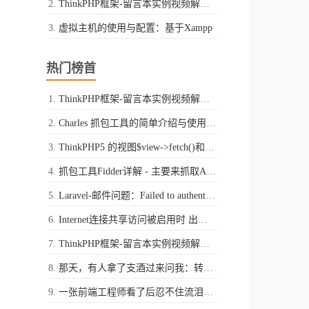
ThinkPHP框架-留言本实例视频解析-第二讲
虚拟主机的使用与配置：基于Xampp
热门榜首
ThinkPHP框架-留言本实例视频解析-第一讲
Charles 抓包工具的简单介绍与使用（Mac平台）
ThinkPHP5 的视图$view->fetch()和$view->display()的区别
抓包工具Fidder详解 - 主要来抓取Android中app的请求
Laravel-邮件问题：Failed to authenticate on SMTP server with username "xxxx@qq.com" using 1 possible authenticators
Internet连接共享访问被启用时 出现了一个错误 ,（null）
ThinkPHP框架-留言本实例视频解析-第二讲
那天，有人拿了支酒过来问我：转行做一名程序员，你怎么看
一张前端工程师看了后忍不住流泪的图