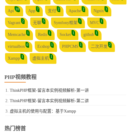
10
7
2
2
3
Api
App
支付
Apache
Ngnix
2
5
1
1
Vagrant
无聊
Symfony框架
MVC
1
1
1
1
Memcache
Redis
Socket
github
0
1
1
2
virtualbox
Ecshop
PHPCMS
二次开发
1
1
Xampp
虚拟主机
PHP视频教程
ThinkPHP框架-留言本实例视频解析-第一讲
ThinkPHP框架-留言本实例视频解析-第二讲
虚拟主机的使用与配置：基于Xampp
热门榜首