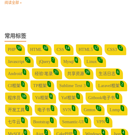
阅读全部 »
常用标签
59
10
14
12
12
PHP
HTML
CSS
HTML5
CSS3
27
7
9
17
Javascript
jQuery
Mysql
Linux
3
21
20
6
Android
经验\笔录
共享资源
生活日志
3
5
1
2
CI框架
TP框架
Sublime Text 3
Laravel框架
16
0
1
1
程序员
Yii框架
Yaf框架
Gitbook电子书
2
2
1
15
1
开发工具
电子书
SVN
Centos
Lnmp
0
1
1
2
七牛云
Bootstrap
Semantic-UI
VPN
0
2
1
4
4
MySQLi
Ajax
CakePHP
Windows
Json