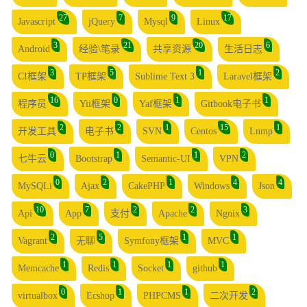
27
7
9
17
Javascript
jQuery
Mysql
Linux
3
21
20
6
Android
经验\笔录
共享资源
生活日志
3
5
1
2
CI框架
TP框架
Sublime Text 3
Laravel框架
16
0
1
1
程序员
Yii框架
Yaf框架
Gitbook电子书
2
2
1
15
1
开发工具
电子书
SVN
Centos
Lnmp
0
1
1
2
七牛云
Bootstrap
Semantic-UI
VPN
0
2
1
4
4
MySQLi
Ajax
CakePHP
Windows
Json
10
7
2
2
3
Api
App
支付
Apache
Ngnix
2
5
1
1
Vagrant
无聊
Symfony框架
MVC
1
1
1
1
Memcache
Redis
Socket
github
0
1
1
2
virtualbox
Ecshop
PHPCMS
二次开发