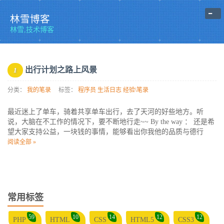
-
林雪博客
林雪,技术博客
出行计划之路上风景
1
分类：
我的笔录
标签：
程序员
生活日志
经验\笔录
最近迷上了单车，骑着共享单车出行，去了天河的好些地方。听
说，大脑在不工作的情况下，要不断地行走~~ By the way ： 还是希
望大家支持公益，一块钱的事情，能够看出你我他的品质与德行
阅读全部 »
常用标签
59
10
14
12
12
PHP
HTML
CSS
HTML5
CSS3