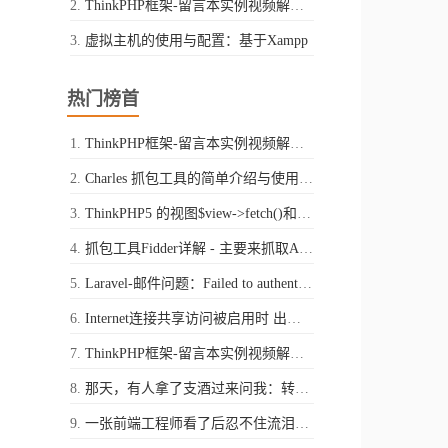
ThinkPHP框架-留言本实例视频解析-第二讲
虚拟主机的使用与配置：基于Xampp
热门榜首
ThinkPHP框架-留言本实例视频解析-第一讲
Charles 抓包工具的简单介绍与使用（Mac平台）
ThinkPHP5 的视图$view->fetch()和$view->display()的区别
抓包工具Fidder详解 - 主要来抓取Android中app的请求
Laravel-邮件问题：Failed to authenticate on SMTP server with username "xxxx@qq.com" using 1 possible authenticators
Internet连接共享访问被启用时 出现了一个错误 ,（null）
ThinkPHP框架-留言本实例视频解析-第二讲
那天，有人拿了支酒过来问我：转行做一名程序员，你怎么看
一张前端工程师看了后忍不住流泪的图