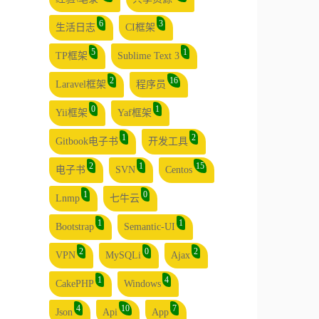
6
3
生活日志
CI框架
5
1
TP框架
Sublime Text 3
2
16
Laravel框架
程序员
0
1
Yii框架
Yaf框架
1
2
Gitbook电子书
开发工具
2
1
15
电子书
SVN
Centos
1
0
Lnmp
七牛云
1
1
Bootstrap
Semantic-UI
2
0
2
VPN
MySQLi
Ajax
1
4
CakePHP
Windows
4
10
7
Json
Api
App