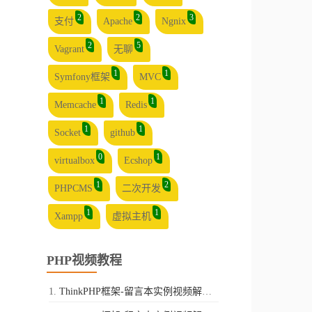
2
2
3
支付
Apache
Ngnix
2
5
Vagrant
无聊
1
1
Symfony框架
MVC
1
1
Memcache
Redis
1
1
Socket
github
0
1
virtualbox
Ecshop
1
2
PHPCMS
二次开发
1
1
Xampp
虚拟主机
PHP视频教程
ThinkPHP框架-留言本实例视频解析-第一讲