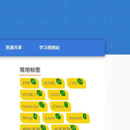
资源共享
学习视频站
常用标签
59
10
14
PHP
HTML
CSS
12
12
HTML5
CSS3
27
7
Javascript
jQuery
9
17
3
Mysql
Linux
Android
21
20
经验\笔录
共享资源