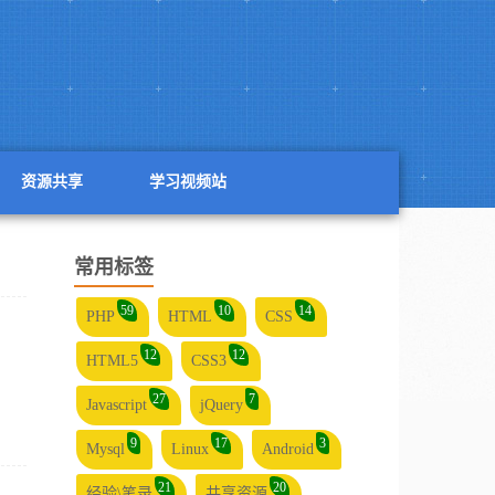
资源共享
学习视频站
常用标签
59
10
14
PHP
HTML
CSS
12
12
HTML5
CSS3
27
7
Javascript
jQuery
9
17
3
Mysql
Linux
Android
21
20
经验\笔录
共享资源