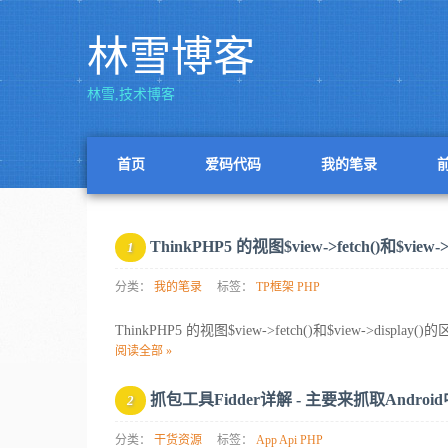
林雪博客
林雪,技术博客
首页
爱码代码
我的笔录
ThinkPHP5 的视图$view->fetch()和$view-
1
分类：
我的笔录
标签：
TP框架
PHP
ThinkPHP5 的视图$view->fetch()和$view->
阅读全部 »
抓包工具Fidder详解 - 主要来抓取Androi
2
分类：
干货资源
标签：
App
Api
PHP