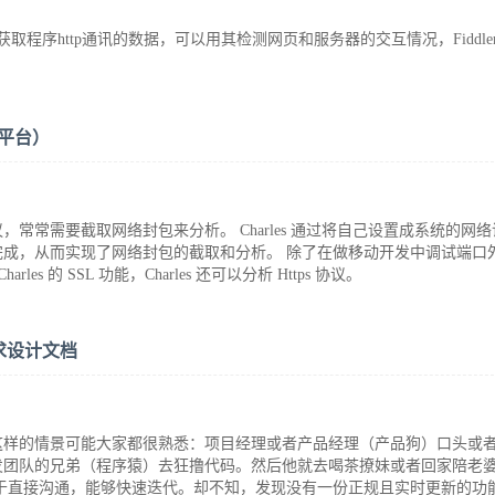
式获取程序http通讯的数据，可以用其检测网页和服务器的交互情况，Fiddle
c平台）
常需要截取网络封包来分析。 Charles 通过将自己设置成系统的网络
成，从而实现了网络封包的截取和分析。 除了在做移动开发中调试端口
es 的 SSL 功能，Charles 还可以分析 Https 协议。
求设计文档
这样的情景可能大家都很熟悉：项目经理或者产品经理（产品狗）口头或
发团队的兄弟（程序猿）去狂撸代码。然后他就去喝茶撩妹或者回家陪老
于直接沟通，能够快速迭代。却不知，发现没有一份正规且实时更新的功