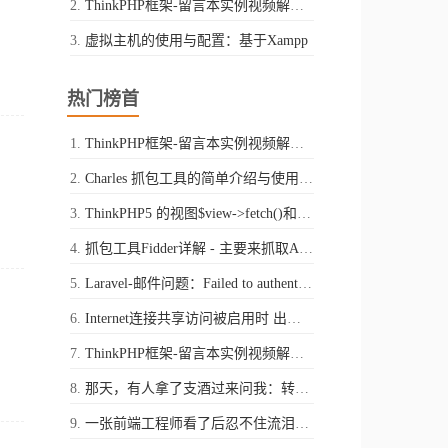
ThinkPHP框架-留言本实例视频解析-第二讲
虚拟主机的使用与配置：基于Xampp
热门榜首
ThinkPHP框架-留言本实例视频解析-第一讲
Charles 抓包工具的简单介绍与使用（Mac平台）
ThinkPHP5 的视图$view->fetch()和$view->display()的区别
抓包工具Fidder详解 - 主要来抓取Android中app的请求
Laravel-邮件问题：Failed to authenticate on SMTP server with username "xxxx@qq.com" using 1 possible authenticators
Internet连接共享访问被启用时 出现了一个错误 ,（null）
ThinkPHP框架-留言本实例视频解析-第二讲
那天，有人拿了支酒过来问我：转行做一名程序员，你怎么看
一张前端工程师看了后忍不住流泪的图