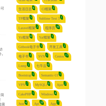
6
3
r可
生活日志
CI框架
5
1
TP框架
Sublime Text 3
2
16
Laravel框架
程序员
0
1
Yii框架
Yaf框架
1
2
Gitbook电子书
开发工具
访
外，
2
1
15
电子书
SVN
Centos
1
0
Lnmp
七牛云
1
1
Bootstrap
Semantic-UI
2
0
2
VPN
MySQLi
Ajax
1
4
CakePHP
Windows
者简
婆
4
10
7
Json
Api
App
能需