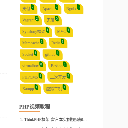
2
2
3
支付
Apache
Ngnix
2
5
Vagrant
无聊
1
1
Symfony框架
MVC
1
1
Memcache
Redis
1
1
Socket
github
0
1
virtualbox
Ecshop
1
2
PHPCMS
二次开发
1
1
Xampp
虚拟主机
PHP视频教程
ThinkPHP框架-留言本实例视频解析-第一讲