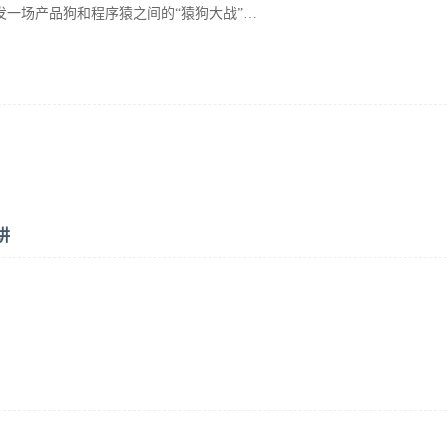
发一场产品狗和程序猿之间的“猿狗大战”…
讲