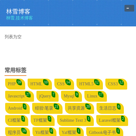
-
林雪博客
林雪,技术博客
列表为空
常用标签
59
10
14
12
12
PHP
HTML
CSS
HTML5
CSS3
27
7
9
17
Javascript
jQuery
Mysql
Linux
3
21
20
6
Android
经验\笔录
共享资源
生活日志
3
5
1
2
CI框架
TP框架
Sublime Text 3
Laravel框架
16
0
1
1
程序员
Yii框架
Yaf框架
Gitbook电子书