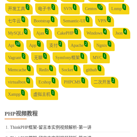
2
2
1
15
1
开发工具
电子书
SVN
Centos
Lnmp
0
1
1
2
七牛云
Bootstrap
Semantic-UI
VPN
0
2
1
4
4
MySQLi
Ajax
CakePHP
Windows
Json
10
7
2
2
3
Api
App
支付
Apache
Ngnix
2
5
1
1
Vagrant
无聊
Symfony框架
MVC
1
1
1
1
Memcache
Redis
Socket
github
0
1
1
2
virtualbox
Ecshop
PHPCMS
二次开发
1
1
Xampp
虚拟主机
PHP视频教程
ThinkPHP框架-留言本实例视频解析-第一讲