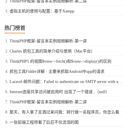
ThinkPHP框架-留言本实例视频解析-第二讲
虚拟主机的使用与配置：基于Xampp
热门榜首
ThinkPHP框架-留言本实例视频解析-第一讲
Charles 抓包工具的简单介绍与使用（Mac平台）
ThinkPHP5 的视图$view->fetch()和$view->display()的区别
抓包工具Fidder详解 - 主要来抓取Android中app的请求
Laravel-邮件问题：Failed to authenticate on SMTP server with username "xxxx@qq.com" using 1 possible authenticators
Internet连接共享访问被启用时 出现了一个错误 ,（null）
ThinkPHP框架-留言本实例视频解析-第二讲
那天，有人拿了支酒过来问我：转行做一名程序员，你怎么看
一张前端工程师看了后忍不住流泪的图