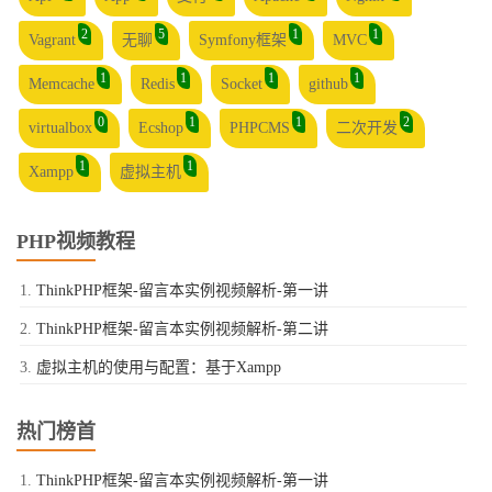
2
5
1
1
Vagrant
无聊
Symfony框架
MVC
1
1
1
1
Memcache
Redis
Socket
github
0
1
1
2
virtualbox
Ecshop
PHPCMS
二次开发
1
1
Xampp
虚拟主机
PHP视频教程
ThinkPHP框架-留言本实例视频解析-第一讲
ThinkPHP框架-留言本实例视频解析-第二讲
虚拟主机的使用与配置：基于Xampp
热门榜首
ThinkPHP框架-留言本实例视频解析-第一讲