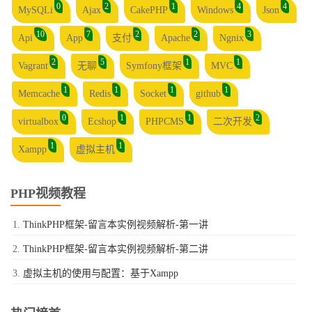
0
2
1
4
4
MySQLi
Ajax
CakePHP
Windows
Json
10
7
2
2
3
Api
App
支付
Apache
Ngnix
2
5
1
1
Vagrant
无聊
Symfony框架
MVC
1
1
1
1
Memcache
Redis
Socket
github
0
1
1
2
virtualbox
Ecshop
PHPCMS
二次开发
1
1
Xampp
虚拟主机
PHP视频教程
ThinkPHP框架-留言本实例视频解析-第一讲
ThinkPHP框架-留言本实例视频解析-第二讲
虚拟主机的使用与配置：基于Xampp