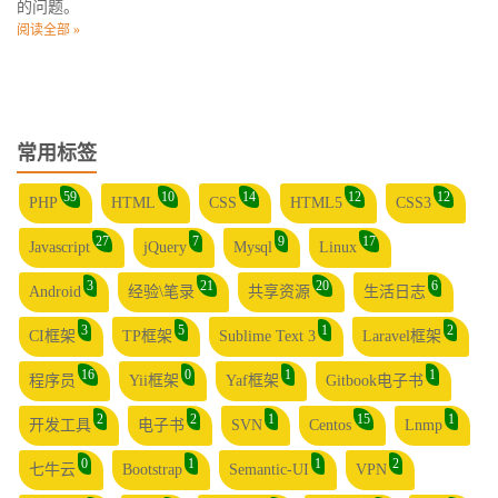
的问题。
阅读全部 »
常用标签
59
10
14
12
12
PHP
HTML
CSS
HTML5
CSS3
27
7
9
17
Javascript
jQuery
Mysql
Linux
3
21
20
6
Android
经验\笔录
共享资源
生活日志
3
5
1
2
CI框架
TP框架
Sublime Text 3
Laravel框架
16
0
1
1
程序员
Yii框架
Yaf框架
Gitbook电子书
2
2
1
15
1
开发工具
电子书
SVN
Centos
Lnmp
0
1
1
2
七牛云
Bootstrap
Semantic-UI
VPN